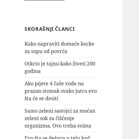
SKORAŠNJI ČLANCI
Kako napraviti domaće kocke
za supu od povrća
Otkrio je tajnu kako živeti 200
godina
Ako pijete 4 čaše vode na
prazan stomak svako jutro evo
šta će se desiti
Samo zeleni sastojci za moćan
zeleni sok za čišćenje
organizma. Ovo treba svima
Evo šta se dešava u telu kad