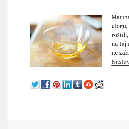
Marina
ulogu,
roštilj
na taj
ne zah
Nastav