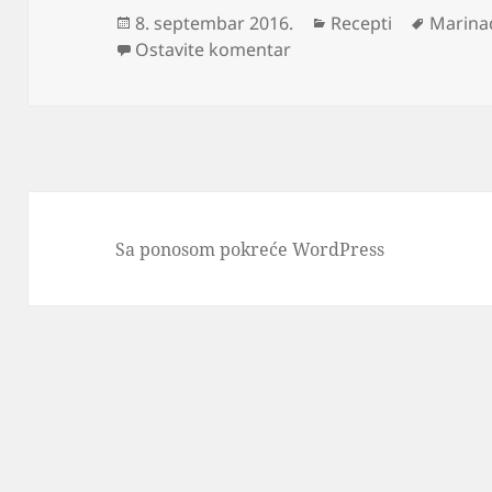
Objavljeno
Kategorije
Oznak
8. septembar 2016.
Recepti
Marina
na Marinada za ribu kak
Ostavite komentar
Sa ponosom pokreće WordPress