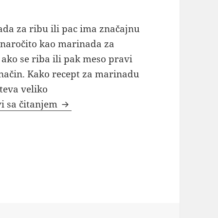
da za ribu ili pac ima značajnu
 naročito kao marinada za
, ako se riba ili pak meso pravi
 način. Kako recept za marinadu
teva veliko
Marinada za ribu kako se pravi rec
i sa čitanjem