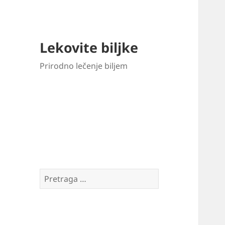
Lekovite biljke
Prirodno lečenje biljem
Pretraga
za: