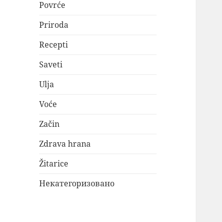
Povrće
Priroda
Recepti
Saveti
Ulja
Voće
Začin
Zdrava hrana
Žitarice
Некатегоризовано