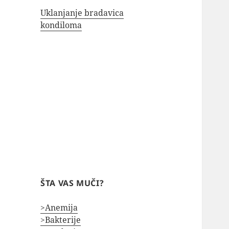
Uklanjanje bradavica
kondiloma
ŠTA VAS MUČI?
>Anemija
>Bakterije