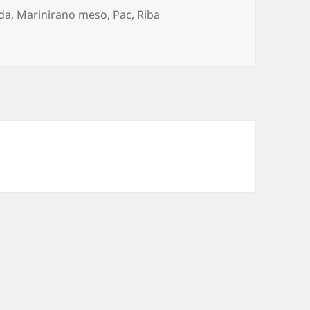
e
da
,
Marinirano meso
,
Pac
,
Riba
o se pravi recept