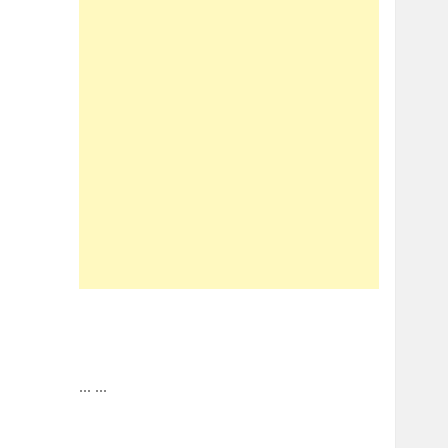
...
...