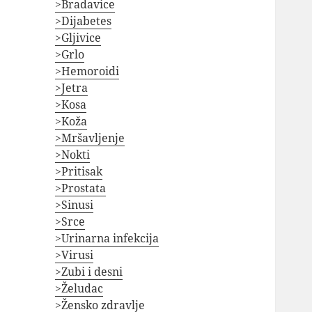
>Bradavice
>Dijabetes
>Gljivice
>Grlo
>Hemoroidi
>Jetra
>Kosa
>Koža
>Mršavljenje
>Nokti
>Pritisak
>Prostata
>Sinusi
>Srce
>Urinarna infekcija
>Virusi
>Zubi i desni
>Želudac
>Žensko zdravlje