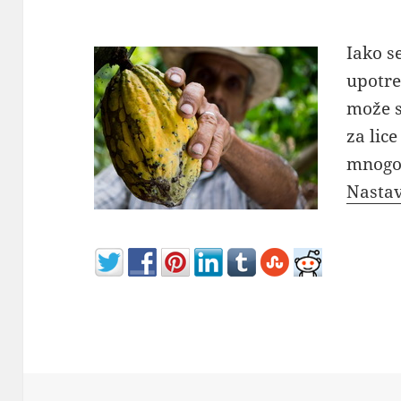
Iako s
upotre
može s
za lice
mnogo 
Nastav