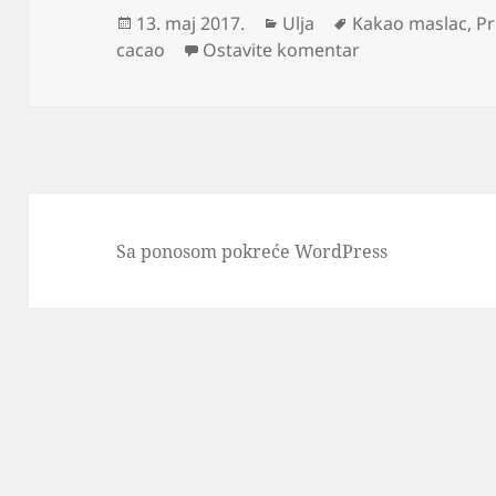
Objavljeno
Kategorije
Oznake
13. maj 2017.
Ulja
Kakao maslac
,
Pr
na Kakao buter z
cacao
Ostavite komentar
Sa ponosom pokreće WordPress