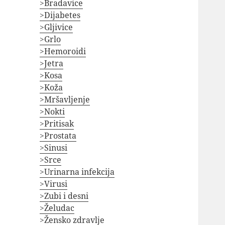
>Bradavice
>Dijabetes
>Gljivice
>Grlo
>Hemoroidi
>Jetra
>Kosa
>Koža
>Mršavljenje
>Nokti
>Pritisak
>Prostata
>Sinusi
>Srce
>Urinarna infekcija
>Virusi
>Zubi i desni
>Želudac
>Žensko zdravlje