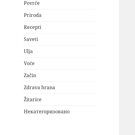
Povrće
Priroda
Recepti
Saveti
Ulja
Voće
Začin
Zdrava hrana
Žitarice
Некатегоризовано