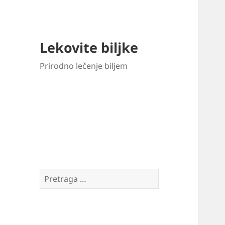
Lekovite biljke
Prirodno lečenje biljem
Pretraga
za: