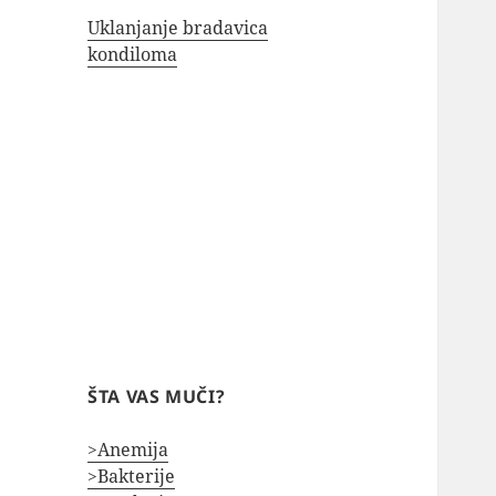
Uklanjanje bradavica
kondiloma
ŠTA VAS MUČI?
>Anemija
>Bakterije