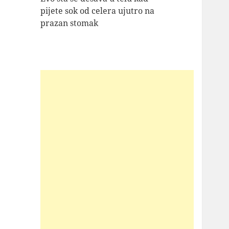
pijete sok od celera ujutro na
prazan stomak