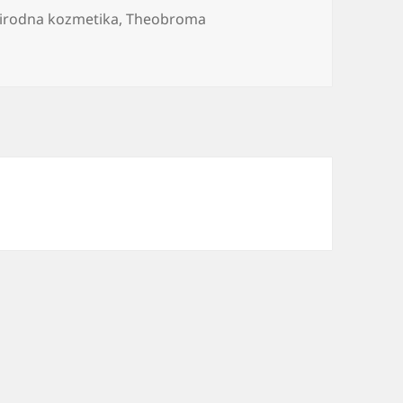
irodna kozmetika
,
Theobroma
a lice gde kupiti i cena