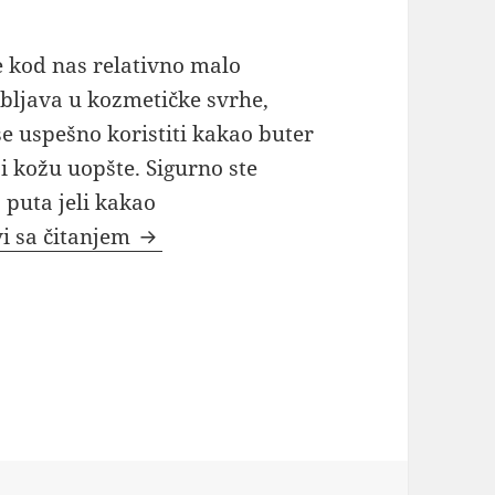
e kod nas relativno malo
bljava u kozmetičke svrhe,
e uspešno koristiti kakao buter
 i kožu uopšte. Sigurno ste
puta jeli kakao
Kakao buter za lice gde kupiti i cen
i sa čitanjem