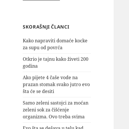
SKORAŠNJI ČLANCI
Kako napraviti domaće kocke
za supu od povrća
Otkrio je tajnu kako živeti 200
godina
Ako pijete 4 čaše vode na
prazan stomak svako jutro evo
šta će se desiti
Samo zeleni sastojci za moćan
zeleni sok za čišćenje
organizma. Ovo treba svima
Evo šta se dešava u telu kad