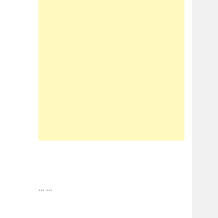
...
...