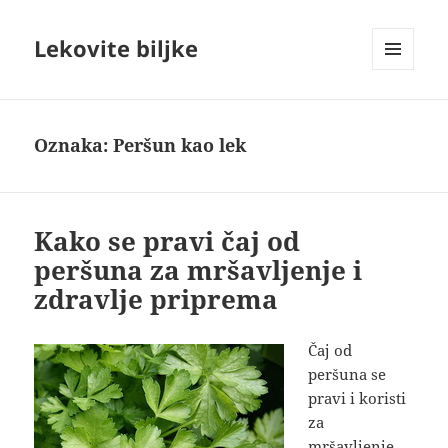
Lekovite biljke
IZBORNIK
I
VIDŽETI
Oznaka:
Peršun kao lek
Kako se pravi čaj od
peršuna za mršavljenje i
zdravlje priprema
Čaj od
peršuna se
pravi i koristi
za
mršavljenje,