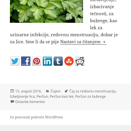
izbacivanje
tečnosti, za
bubrege, kao
lek za
urinarne infekcije, redovnu menstruaciju, dobar je
Kako se pravi
za lice. Sme li da se pije
Nastavi sa čitanjem
Objavljeno
Kategorije
Oznake
15. avgust 2016.
Čajevi
Čaj za redovnu menstruaciju
,
Izbeljivanje lica
,
Peršun
,
Peršun kao lek
,
Peršun za bubrege
na Kako se pravi čaj od peršuna za mršavljenje i zdr
Ostavite komentar
Sa ponosom pokreće WordPress