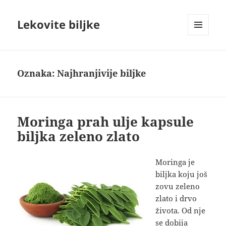
Lekovite biljke
IZBORNIK
I
VIDŽETI
Oznaka:
Najhranjivije biljke
Moringa prah ulje kapsule
biljka zeleno zlato
Moringa je
biljka koju još
zovu zeleno
zlato i drvo
života. Od nje
se dobija