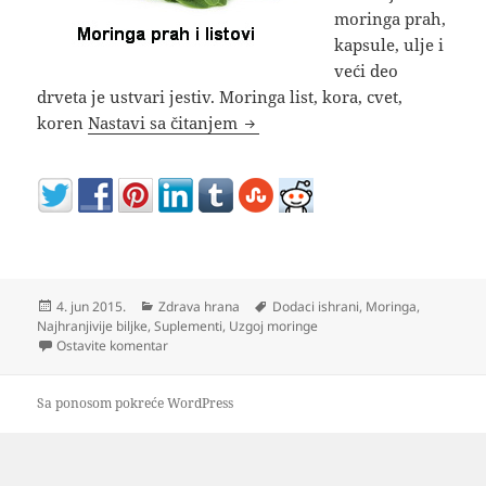
moringa prah,
kapsule, ulje i
veći deo
drveta je ustvari jestiv. Moringa list, kora, cvet,
Moringa prah ulje kapsule biljk
koren
Nastavi sa čitanjem
Objavljeno
Kategorije
Oznake
4. jun 2015.
Zdrava hrana
Dodaci ishrani
,
Moringa
,
Najhranjivije biljke
,
Suplementi
,
Uzgoj moringe
na Moringa prah ulje kapsule biljka zeleno zlato
Ostavite komentar
Sa ponosom pokreće WordPress