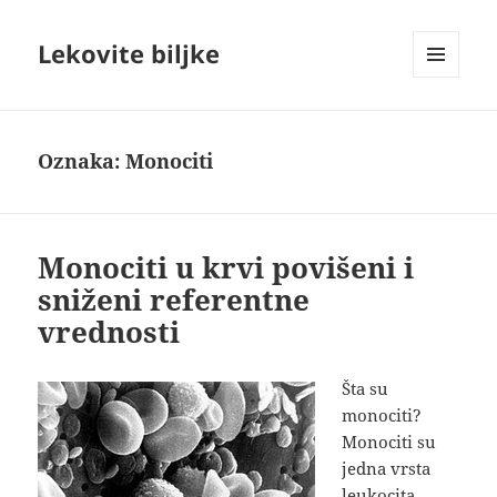
Lekovite biljke
IZBORNIK
I
VIDŽETI
Oznaka:
Monociti
Monociti u krvi povišeni i
sniženi referentne
vrednosti
Šta su
monociti?
Monociti su
jedna vrsta
leukocita,