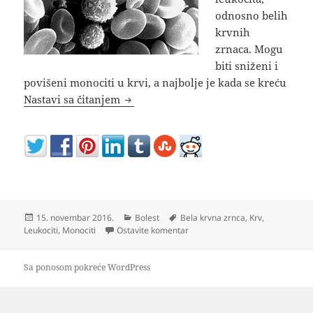
odnosno belih
krvnih
zrnaca. Mogu
biti sniženi i
povišeni monociti u krvi, a najbolje je kada se kreću
Monociti u krvi povišeni i sniženi re
Nastavi sa čitanjem
Objavljeno
Kategorije
Oznake
15. novembar 2016.
Bolest
Bela krvna zrnca
,
Krv
,
na Monociti u krvi povišeni i sni
Leukociti
,
Monociti
Ostavite komentar
Sa ponosom pokreće WordPress