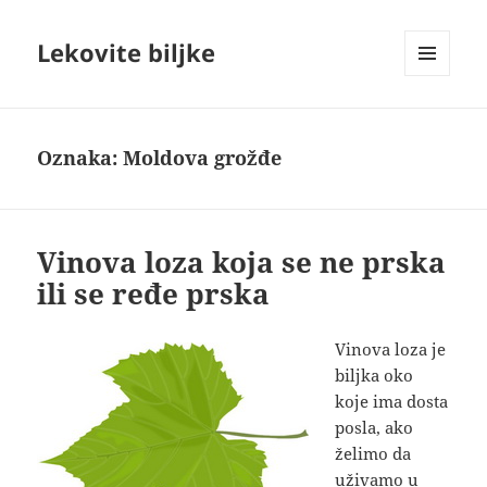
Lekovite biljke
IZBORNIK
I
VIDŽETI
Oznaka:
Moldova grožđe
Vinova loza koja se ne prska
ili se ređe prska
Vinova loza je
biljka oko
koje ima dosta
posla, ako
želimo da
uživamo u