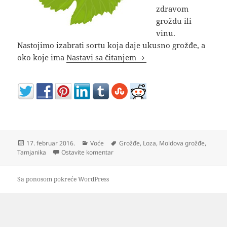
zdravom
grožđu ili
vinu.
Nastojimo izabrati sortu koja daje ukusno grožđe, a
Vinova loza koja se ne pr
oko koje ima
Nastavi sa čitanjem
Objavljeno
Kategorije
Oznake
17. februar 2016.
Voće
Grožđe
,
Loza
,
Moldova grožđe
,
na Vinova loza koja se ne prska ili se re
Tamjanika
Ostavite komentar
Sa ponosom pokreće WordPress