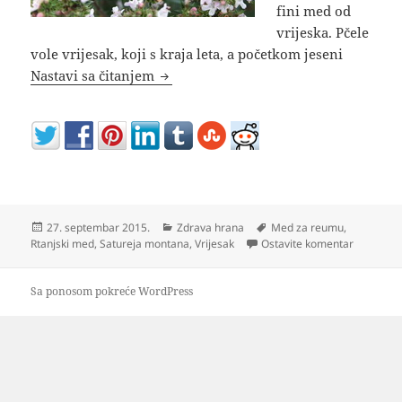
fini med od
vrijeska. Pčele
vole vrijesak, koji s kraja leta, a početkom jeseni
Med od vrijeska
Nastavi sa čitanjem
Objavljeno
Kategorije
Oznake
27. septembar 2015.
Zdrava hrana
Med za reumu
,
na Med od
Rtanjski med
,
Satureja montana
,
Vrijesak
Ostavite komentar
Sa ponosom pokreće WordPress