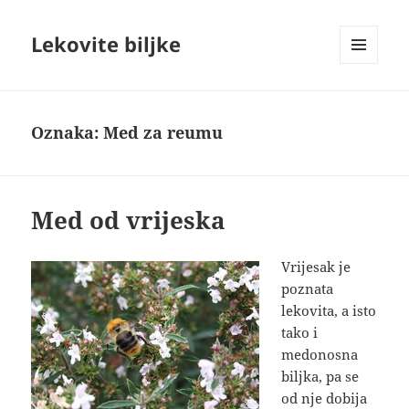
Lekovite biljke
IZBORNIK
I
VIDŽETI
Oznaka:
Med za reumu
Med od vrijeska
Vrijesak je
poznata
lekovita, a isto
tako i
medonosna
biljka, pa se
od nje dobija