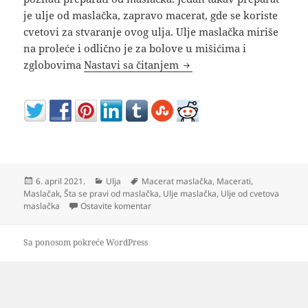
je ulje od maslačka, zapravo macerat, gde se koriste
cvetovi za stvaranje ovog ulja. Ulje maslačka miriše
na proleće i odlično je za bolove u mišićima i
Kako napraviti ULJE OD M
zglobovima
Nastavi sa čitanjem
Objavljeno
Kategorije
Oznake
6. april 2021.
Ulja
Macerat maslačka
,
Macerati
,
Maslačak
,
Šta se pravi od maslačka
,
Ulje maslačka
,
Ulje od cvetova
na Kako napraviti ULJE OD MASLAČKA (mac
maslačka
Ostavite komentar
Sa ponosom pokreće WordPress