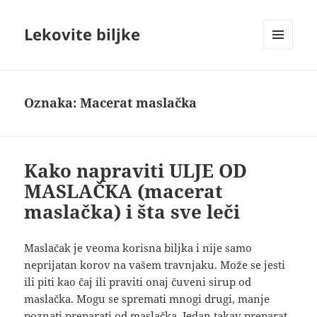
Lekovite biljke
IZBORNIK
I
VIDŽETI
Oznaka:
Macerat maslačka
Kako napraviti ULJE OD
MASLAČKA (macerat
maslačka) i šta sve leči
Maslačak je veoma korisna biljka i nije samo
neprijatan korov na vašem travnjaku. Može se jesti
ili piti kao čaj ili praviti onaj čuveni sirup od
maslačka. Mogu se spremati mnogi drugi, manje
poznati preparati od maslačka. Jedan takav preparat