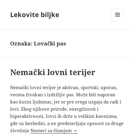
Lekovite biljke
IZBORNIK
I
VIDŽETI
Oznaka:
Lovački pas
Nemački lovni terijer
Nemački lovni terijer je aktivan, sportski, uporan,
veoma živahan i izdržljiv pas. Može biti naporan
kao kućni ljubimac, jer se pre svega uzgaja da radi i
lovi. Zbog njihove prirode, energičnosti i
hiperaktivnosti, lovci ih drže u velikim kavezima,
gde su bezbedni, a ne predstavljaju opsnost za druge
Nemački lovni terijer
životinje
Nastavi sa čitanjem