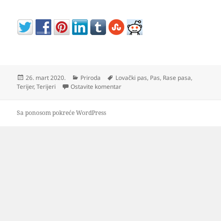
Objavljeno
Kategorije
Oznake
26. mart 2020.
Priroda
Lovački pas
,
Pas
,
Rase pasa
,
na Nemački lovni terijer
Terijer
,
Terijeri
Ostavite komentar
Sa ponosom pokreće WordPress