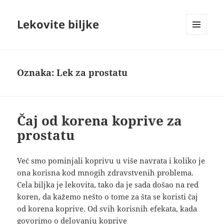
Lekovite biljke
IZBORNIK
I
VIDŽETI
Oznaka:
Lek za prostatu
Čaj od korena koprive za
prostatu
Već smo pominjali koprivu u više navrata i koliko je
ona korisna kod mnogih zdravstvenih problema.
Cela biljka je lekovita, tako da je sada došao na red
koren, da kažemo nešto o tome za šta se koristi čaj
od korena koprive. Od svih korisnih efekata, kada
govorimo o delovanju koprive