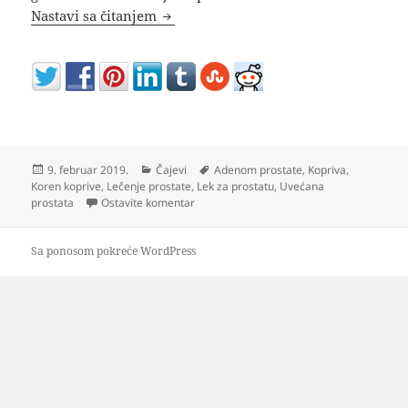
Čaj od korena koprive za prostatu
Nastavi sa čitanjem
Objavljeno
Kategorije
Oznake
9. februar 2019.
Čajevi
Adenom prostate
,
Kopriva
,
Koren koprive
,
Lečenje prostate
,
Lek za prostatu
,
Uvećana
na Čaj od korena koprive za prostatu
prostata
Ostavite komentar
Sa ponosom pokreće WordPress