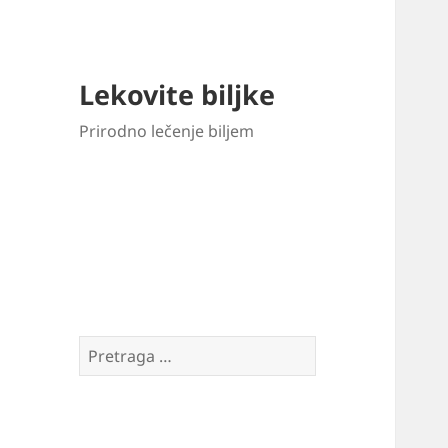
Lekovite biljke
Prirodno lečenje biljem
Pretraga
za: