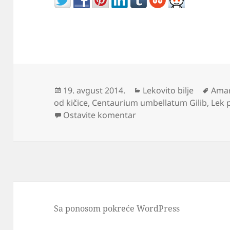
Objavljeno
Kategorije
Ozn
19. avgust 2014.
Lekovito bilje
Ama
od kičice
,
Centaurium umbellatum Gilib
,
Lek 
na Kičica gorki čaj kao l
Ostavite komentar
Sa ponosom pokreće WordPress