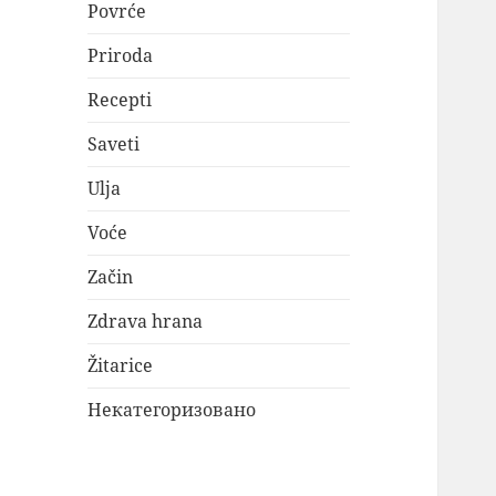
Povrće
Priroda
Recepti
Saveti
Ulja
Voće
Začin
Zdrava hrana
Žitarice
Некатегоризовано