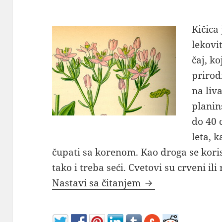
Kičica
lekovi
čaj, k
prirod
na liv
planin
do 40 
leta, k
čupati sa korenom. Kao droga se korist
tako i treba seći. Cvetovi su crveni ili
Kičica gorki čaj k
Nastavi sa čitanjem