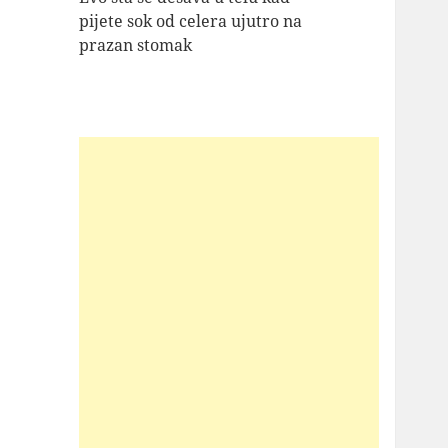
pijete sok od celera ujutro na
prazan stomak