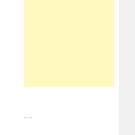
...
...