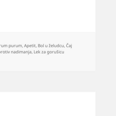
ake
rum purum
,
Apetit
,
Bol u želudcu
,
Čaj
protiv nadimanja
,
Lek za gorušicu
ek za želudac