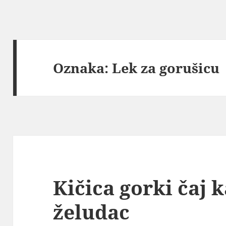
Oznaka:
Lek za gorušicu
Kičica gorki čaj k
želudac