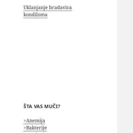
Uklanjanje bradavica
kondiloma
ŠTA VAS MUČI?
>Anemija
>Bakterije