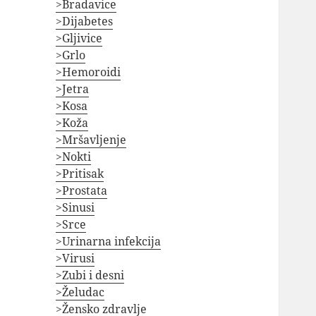
>Bradavice
>Dijabetes
>Gljivice
>Grlo
>Hemoroidi
>Jetra
>Kosa
>Koža
>Mršavljenje
>Nokti
>Pritisak
>Prostata
>Sinusi
>Srce
>Urinarna infekcija
>Virusi
>Zubi i desni
>Želudac
>Žensko zdravlje