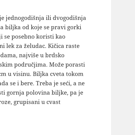
 je jednogodišnja ili dvogodišnja
ta biljka od koje se pravi gorki
oji se posebno koristi kao
ni lek za želudac. Kičica raste
adama, najviše u brdsko
skim područjima. Može porasti
cm u visinu. Biljka cveta tokom
ada se i bere. Treba je seći, a ne
i gornja polovina biljke, pa je
 roze, grupisani u cvast
ao lek za želudac