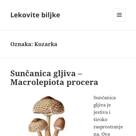
Lekovite biljke
IZBORNIK
I
VIDŽETI
Oznaka:
Kozarka
Sunčanica gljiva –
Macrolepiota procera
Sunčanica
gljiva je
jestiva i
široko
rasprostranje
na. Ova