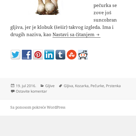
pečurka se
zove još
suncobran
gljiva, jer je klobuk (šešir) takvog izgleda. Ima i
Sunčanica gljiva –
drugih naziva, kao
Nastavi sa čitanjem
Objavljeno
Kategorije
Oznake
19. jul 2016.
Gljive
Gljiva
,
Kozarka
,
Pečurke
,
Prstenka
na Sunčanica gljiva – Macrolepiota procera
Ostavite komentar
Sa ponosom pokreće WordPress