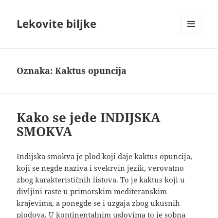
Lekovite biljke
IZBORNIK
I
VIDŽETI
Oznaka:
Kaktus opuncija
Kako se jede INDIJSKA
SMOKVA
Indijska smokva je plod koji daje kaktus opuncija,
koji se negde naziva i svekrvin jezik, verovatno
zbog karakterističnih listova. To je kaktus koji u
divljini raste u primorskim mediteranskim
krajevima, a ponegde se i uzgaja zbog ukusnih
plodova. U kontinentalnim uslovima to je sobna