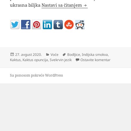
Kako se jede INDIJS
ukrasna biljka
Nastavi sa čitanjem
Objavljeno
Kategorije
Oznake
27. avgust 2020.
Voće
Bodljice
,
Indijska smokva
,
na Kako se 
Kaktus
,
Kaktus opuncija
,
Svekrvin jezik
Ostavite komentar
Sa ponosom pokreće WordPress