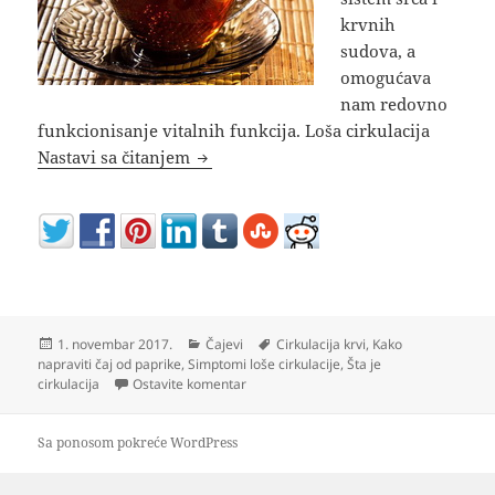
krvnih
sudova, a
omogućava
nam redovno
funkcionisanje vitalnih funkcija. Loša cirkulacija
Čaj za cirkulaciju od koprive, ruzmar
Nastavi sa čitanjem
Objavljeno
Kategorije
Oznake
1. novembar 2017.
Čajevi
Cirkulacija krvi
,
Kako
napraviti čaj od paprike
,
Simptomi loše cirkulacije
,
Šta je
na Čaj za cirkulaciju od koprive, ruzmar
cirkulacija
Ostavite komentar
Sa ponosom pokreće WordPress