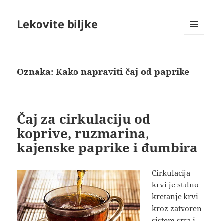
Lekovite biljke
IZBORNIK
I
VIDŽETI
Oznaka:
Kako napraviti čaj od paprike
Čaj za cirkulaciju od
koprive, ruzmarina,
kajenske paprike i đumbira
Cirkulacija
krvi je stalno
kretanje krvi
kroz zatvoren
sistem srca i