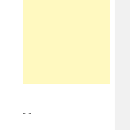
...
...