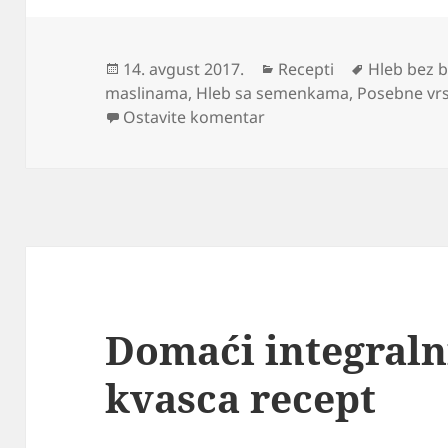
Objavljeno
Kategorije
Oznake
14. avgust 2017.
Recepti
Hleb bez 
maslinama
,
Hleb sa semenkama
,
Posebne vrs
na Kako napraviti domaći
Ostavite komentar
Domaći integraln
kvasca recept