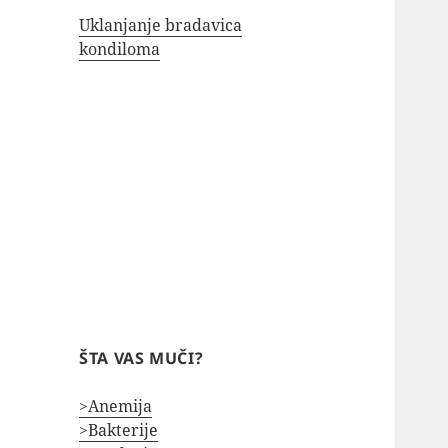
Uklanjanje bradavica
kondiloma
ŠTA VAS MUČI?
>Anemija
>Bakterije