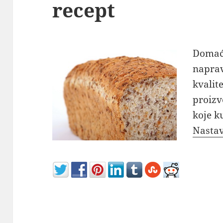
recept
Domaći
naprav
kvalit
proizv
koje 
Nastav