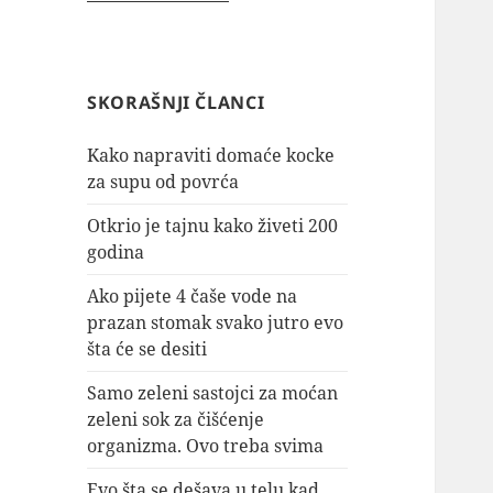
SKORAŠNJI ČLANCI
Kako napraviti domaće kocke
za supu od povrća
Otkrio je tajnu kako živeti 200
godina
Ako pijete 4 čaše vode na
prazan stomak svako jutro evo
šta će se desiti
Samo zeleni sastojci za moćan
zeleni sok za čišćenje
organizma. Ovo treba svima
Evo šta se dešava u telu kad