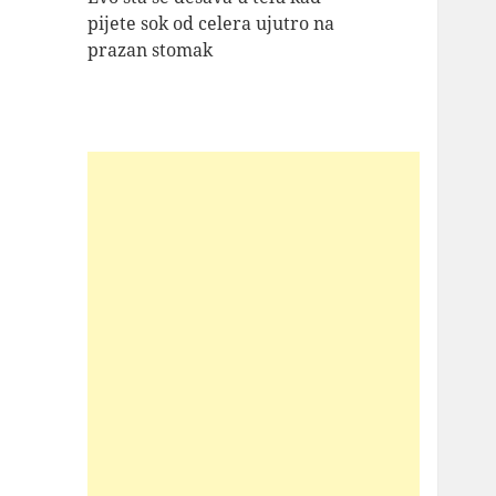
pijete sok od celera ujutro na
prazan stomak