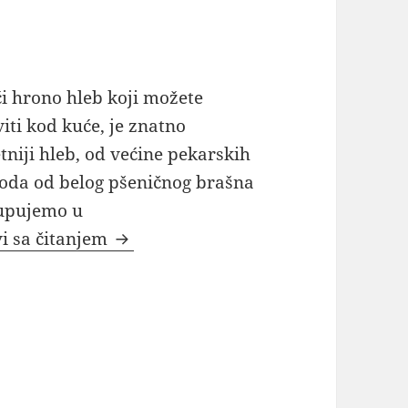
 hrono hleb koji možete
iti kod kuće, je znatno
etniji hleb, od većine pekarskih
oda od belog pšeničnog brašna
kupujemo u
Kako napraviti domaći hrono hleb ko
i sa čitanjem