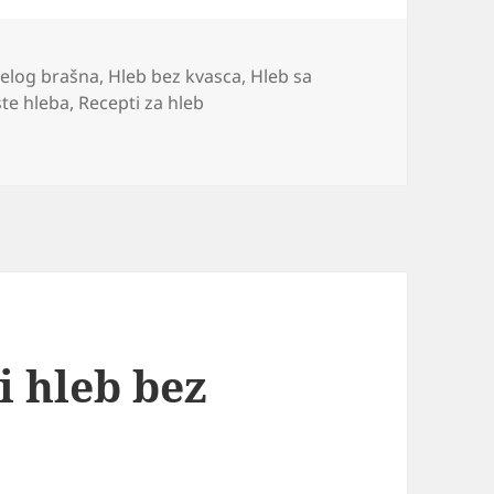
belog brašna
,
Hleb bez kvasca
,
Hleb sa
te hleba
,
Recepti za hleb
 hrono hleb koji ne goji i uvek uspeva recept
i hleb bez