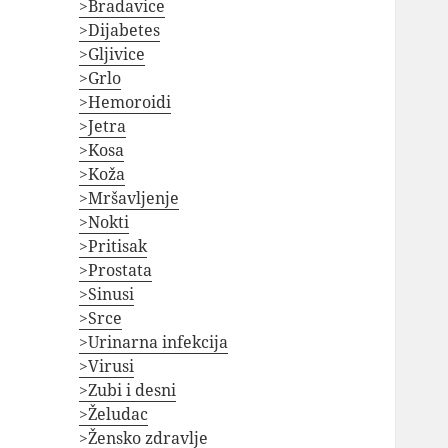
>Bradavice
>Dijabetes
>Gljivice
>Grlo
>Hemoroidi
>Jetra
>Kosa
>Koža
>Mršavljenje
>Nokti
>Pritisak
>Prostata
>Sinusi
>Srce
>Urinarna infekcija
>Virusi
>Zubi i desni
>Želudac
>Žensko zdravlje