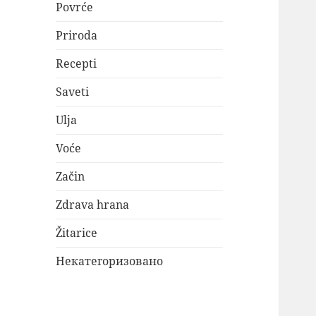
Povrće
Priroda
Recepti
Saveti
Ulja
Voće
Začin
Zdrava hrana
Žitarice
Некатегоризовано