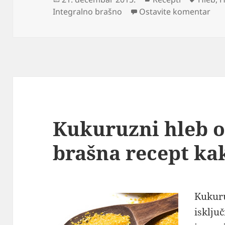
na 
Integralno brašno
Ostavite komentar
Kukuruzni hleb 
brašna recept kak
Kukuru
isklju