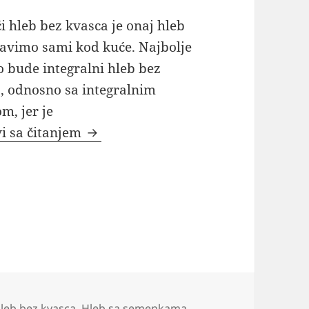
 hleb bez kvasca je onaj hleb
ravimo sami kod kuće. Najbolje
to bude integralni hleb bez
, odnosno sa integralnim
m, jer je
Domaći integralni hleb bez kvasca 
i sa čitanjem
e
leb bez kvasca
,
Hleb sa semenkama
,