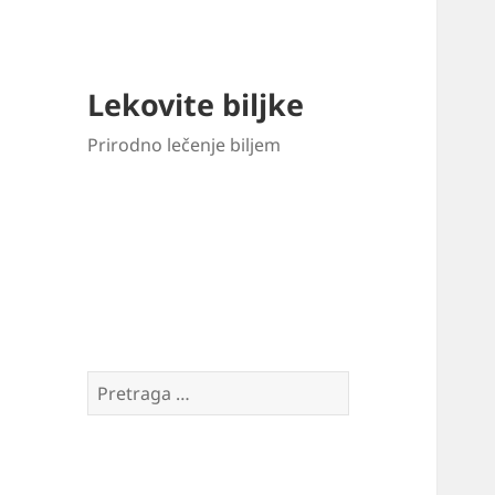
Lekovite biljke
Prirodno lečenje biljem
Pretraga
za: