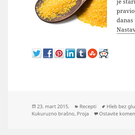
je sta
pravio
danas 
Nastav
Objavljeno
Kategorije
Oznake
23. mart 2015.
Recepti
Hleb bez gl
Kukuruzno brašno
,
Proja
Ostavite komen