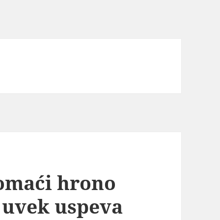
domaći hrono
 i uvek uspeva