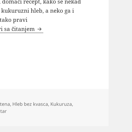
ri domaći recept, kako se nekad
 kukuruzni hleb, a neko ga i
tako pravi
Kukuruzni hleb od kukuruznog braš
i sa čitanjem
utena
,
Hleb bez kvasca
,
Kukuruza
,
na Kukuruzni hleb od kukuruznog brašna recept kako se
tar