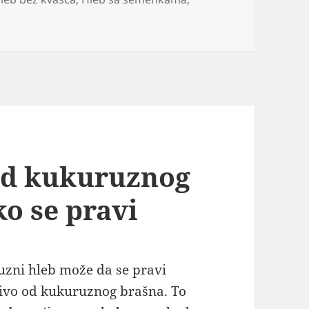
Domaći integralni hleb bez kvasca recept
od kukuruznog
o se pravi
zni hleb može da se pravi
čivo od kukuruznog brašna. To