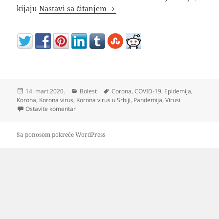
Korona virus – simptomi, pren
kijaju
Nastavi sa čitanjem
Objavljeno
Kategorije
Oznake
14. mart 2020.
Bolest
Corona
,
COVID-19
,
Epidemija
,
Korona
,
Korona virus
,
Korona virus u Srbiji
,
Pandemija
,
Virusi
na Korona virus – simptomi, prenošenje, smrtnost
Ostavite komentar
Sa ponosom pokreće WordPress