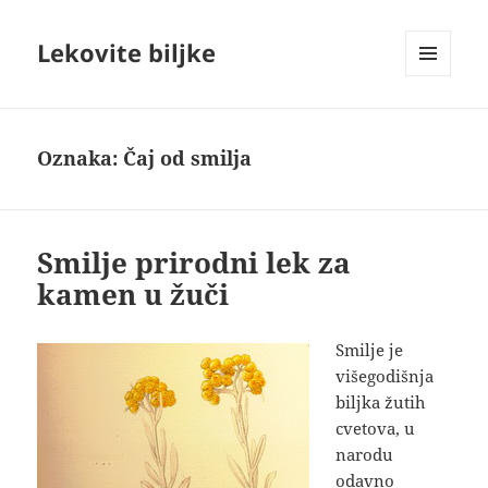
Lekovite biljke
IZBORNIK
I
VIDŽETI
Oznaka:
Čaj od smilja
Smilje prirodni lek za
kamen u žuči
Smilje je
višegodišnja
biljka žutih
cvetova, u
narodu
odavno