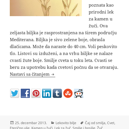
poznata kao
prirodni lek
za kamen u
žuči. Ova
zeljasta biljka je rasprostranjena na širem području
Mediterana. Biljka je sivo zelene boje, obrasla
dlačicama. Može da naraste do 40 cm. Voli peskovito
tlo. Listovi su izduženi, a na vrhu biljke se nalaze
cvasti žute boje. Smilje cveta u toku leta. Cvasti se
beru za upotrebu kada cvetovi počnu da se otvaraju.
Smilje prirodni lek za kamen u žuči
Nastavi sa čitanjem
Objavljeno
Kategorije
Oznake
25. decembar 2013.
Lekovito bilje
Čaj od smilja
,
Cvet
,
Eterično ulje
,
Kamen u žuči
,
Lek za žuč
,
Smilje i bosilje
,
Žuč