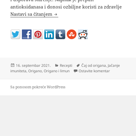
antioksidanasa i donosi ozbiljne koristi za zdravlje
Samo pomešajte origano limun i med 
Nastavi sa čitanjem
Objavljeno
Kategorije
Oznake
16. septembar 2021.
Recepti
Čaj od origana
,
Jačanje
na Samo pomeša
imuniteta
,
Origano
,
Origano i limun
Ostavite komentar
Sa ponosom pokreće WordPress