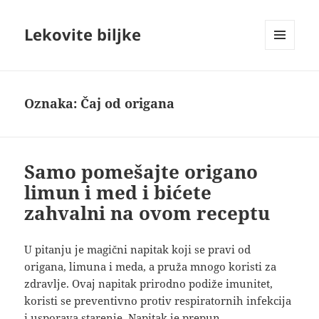
Lekovite biljke
IZBORNIK
I
VIDŽETI
Oznaka:
Čaj od origana
Samo pomešajte origano
limun i med i bićete
zahvalni na ovom receptu
U pitanju je magični napitak koji se pravi od
origana, limuna i meda, a pruža mnogo koristi za
zdravlje. Ovaj napitak prirodno podiže imunitet,
koristi se preventivno protiv respiratornih infekcija
i usporava starenje. Napitak je prepun