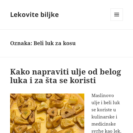
Lekovite biljke
IZBORNIK
I
VIDŽETI
Oznaka:
Beli luk za kosu
Kako napraviti ulje od belog
luka i za šta se koristi
Maslinovo
ulje i beli luk
se koriste u
kulinarske i
medicinske
svrhe kao lek.