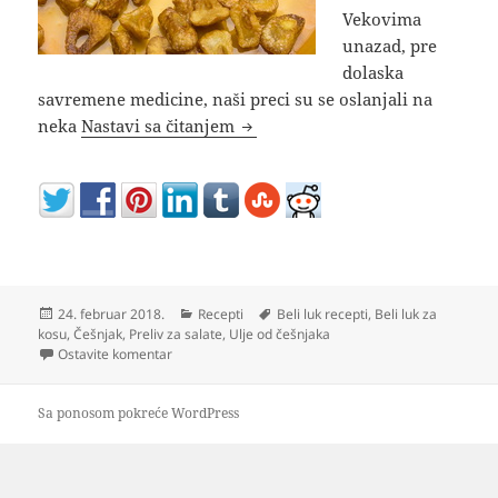
Vekovima
unazad, pre
dolaska
savremene medicine, naši preci su se oslanjali na
Kako napraviti ulje od belog luka 
neka
Nastavi sa čitanjem
Objavljeno
Kategorije
Oznake
24. februar 2018.
Recepti
Beli luk recepti
,
Beli luk za
kosu
,
Češnjak
,
Preliv za salate
,
Ulje od češnjaka
na Kako napraviti ulje od belog luka i za šta se koristi
Ostavite komentar
Sa ponosom pokreće WordPress