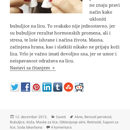
ne znaju pravi
način kako
ukloniti
bubuljice na licu. To svakako nije jednostavno, jer
su bubuljice rezultat hormonskih promena, ali i
stresa, te loše ishrane i načina života. Masna,
začinjena hrana, kao i slatkiši nikako ne prijaju koži
lica. Vrlo je važno imati dovoljno sna, jer se umor i
neispavanost odražava na licu.
Kako ukloniti bubuljice na licu
Nastavi sa čitanjem
Objavljeno
Kategorije
Oznake
12. decembar 2013.
Saveti
Akne
,
Benzoil peroksid
,
Bubuljice
,
Koža
,
Maske za lice
,
Otklanjanje akni
,
Retinoidi
,
Sapuni za
na Kako ukloniti bubuljice na licu
lice
,
Soda bikarbona
4 komentara