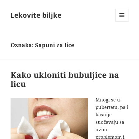
Lekovite biljke
IZBORNIK
I
VIDŽETI
Oznaka:
Sapuni za lice
Kako ukloniti bubuljice na
licu
Mnogi se u
pubertetu, pa i
kasnije
suočavaju sa
ovim
problemom i