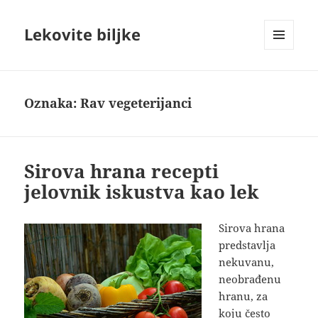
Lekovite biljke
IZBORNIK
I
VIDŽETI
Oznaka:
Rav vegeterijanci
Sirova hrana recepti
jelovnik iskustva kao lek
Sirova hrana
predstavlja
nekuvanu,
neobrađenu
hranu, za
koju često