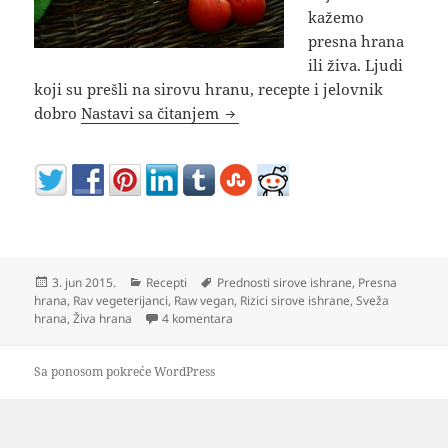
kažemo
presna hrana
ili živa. Ljudi
koji su prešli na sirovu hranu, recepte i jelovnik
Sirova hrana recepti jelovnik i
dobro
Nastavi sa čitanjem
Objavljeno
Kategorije
Oznake
3. jun 2015.
Recepti
Prednosti sirove ishrane
,
Presna
hrana
,
Rav vegeterijanci
,
Raw vegan
,
Rizici sirove ishrane
,
Sveža
na Sirova hrana recepti jelovnik iskust
hrana
,
Živa hrana
4 komentara
Sa ponosom pokreće WordPress