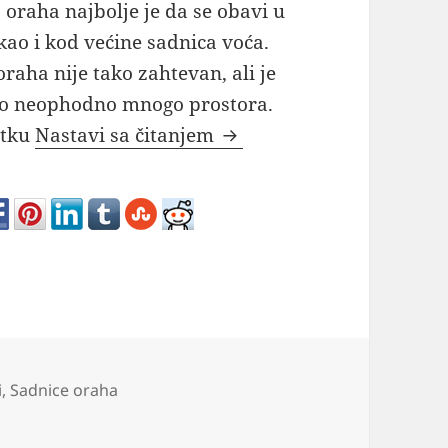
 oraha najbolje je da se obavi u
 kao i kod većine sadnica voća.
oraha nije tako zahtevan, ali je
no neophodno mnogo prostora.
Sadnja uzgoj i sorte orah
etku
Nastavi sa čitanjem
i
,
Sadnice oraha
oraha