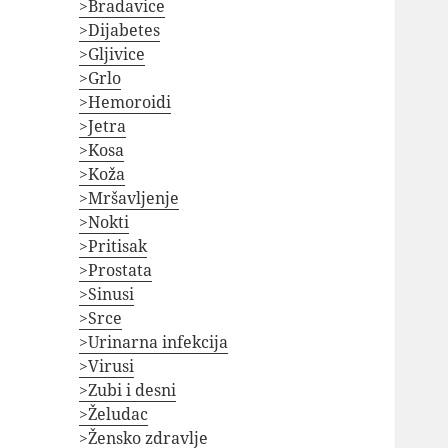
>Bradavice
>Dijabetes
>Gljivice
>Grlo
>Hemoroidi
>Jetra
>Kosa
>Koža
>Mršavljenje
>Nokti
>Pritisak
>Prostata
>Sinusi
>Srce
>Urinarna infekcija
>Virusi
>Zubi i desni
>Želudac
>Žensko zdravlje