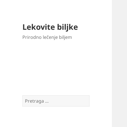
Lekovite biljke
Prirodno lečenje biljem
Pretraga
za: