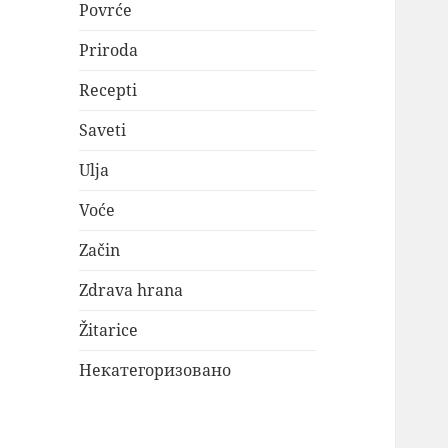
Povrće
Priroda
Recepti
Saveti
Ulja
Voće
Začin
Zdrava hrana
Žitarice
Некатегоризовано