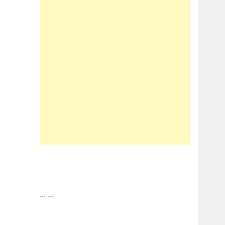
...
...