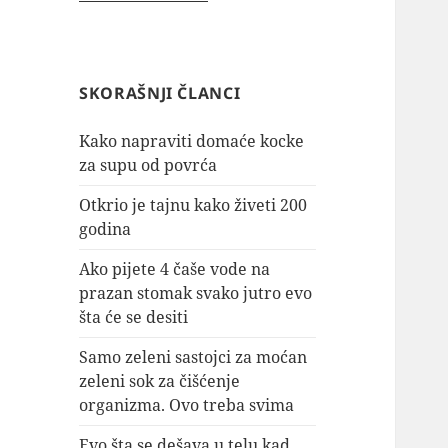
SKORAŠNJI ČLANCI
Kako napraviti domaće kocke
za supu od povrća
Otkrio je tajnu kako živeti 200
godina
Ako pijete 4 čaše vode na
prazan stomak svako jutro evo
šta će se desiti
Samo zeleni sastojci za moćan
zeleni sok za čišćenje
organizma. Ovo treba svima
Evo šta se dešava u telu kad