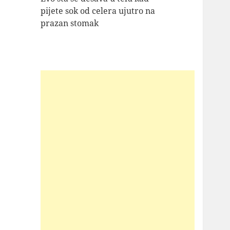
pijete sok od celera ujutro na
prazan stomak