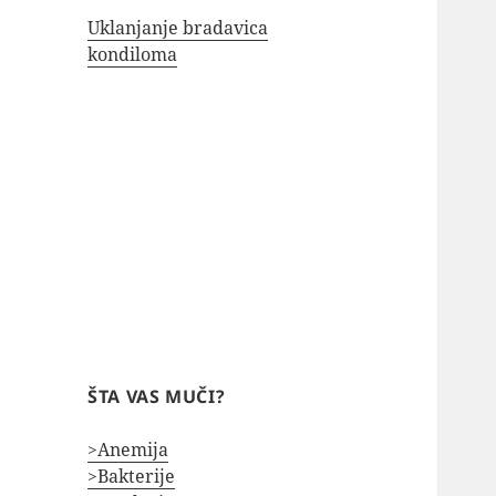
Uklanjanje bradavica
kondiloma
ŠTA VAS MUČI?
>Anemija
>Bakterije