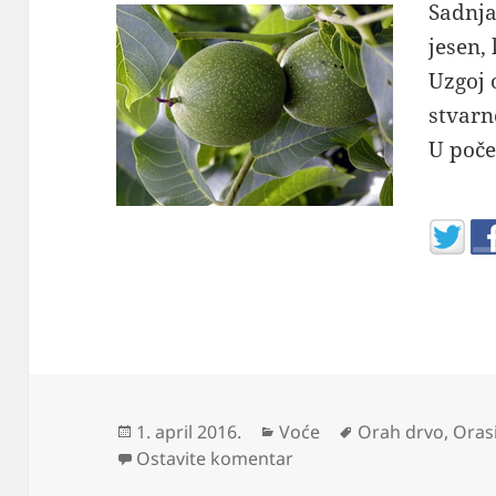
Sadnja
jesen,
Uzgoj 
stvar
U poč
Objavljeno
Kategorije
Oznake
1. april 2016.
Voće
Orah drvo
,
Oras
na Sadnja uzgoj i sorte 
Ostavite komentar