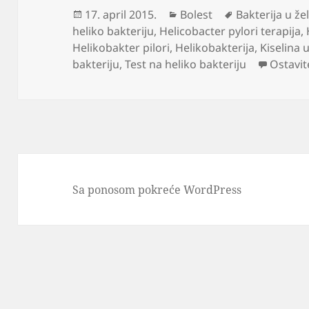
Objavljeno
Kategorije
Oznake
17. april 2015.
Bolest
Bakterija u že
heliko bakteriju
,
Helicobacter pylori terapija
,
Helikobakter pilori
,
Helikobakterija
,
Kiselina 
bakteriju
,
Test na heliko bakteriju
Ostavi
Sa ponosom pokreće WordPress