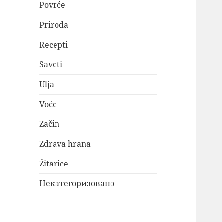
Povrće
Priroda
Recepti
Saveti
Ulja
Voće
Začin
Zdrava hrana
Žitarice
Некатегоризовано