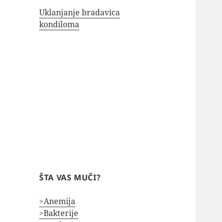
Uklanjanje bradavica
kondiloma
ŠTA VAS MUČI?
>Anemija
>Bakterije