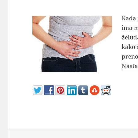
Kada 
ima m
želud
kako 
preno
Nasta