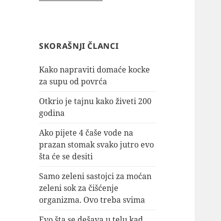
SKORAŠNJI ČLANCI
Kako napraviti domaće kocke
za supu od povrća
Otkrio je tajnu kako živeti 200
godina
Ako pijete 4 čaše vode na
prazan stomak svako jutro evo
šta će se desiti
Samo zeleni sastojci za moćan
zeleni sok za čišćenje
organizma. Ovo treba svima
Evo šta se dešava u telu kad