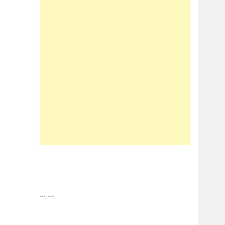
...
...