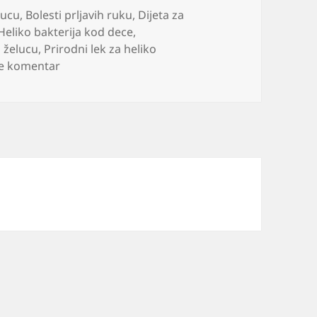
lucu
,
Bolesti prljavih ruku
,
Dijeta za
Heliko bakterija kod dece
,
u želucu
,
Prirodni lek za heliko
na Heliko bakterija kako se dobija prenosi otkriva
te komentar