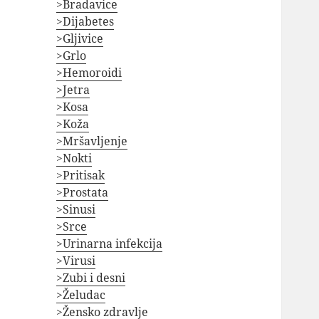
>Bradavice
>Dijabetes
>Gljivice
>Grlo
>Hemoroidi
>Jetra
>Kosa
>Koža
>Mršavljenje
>Nokti
>Pritisak
>Prostata
>Sinusi
>Srce
>Urinarna infekcija
>Virusi
>Zubi i desni
>Želudac
>Žensko zdravlje