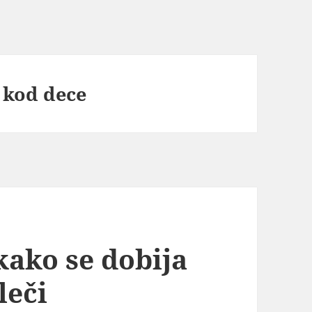
 kod dece
kako se dobija
leči