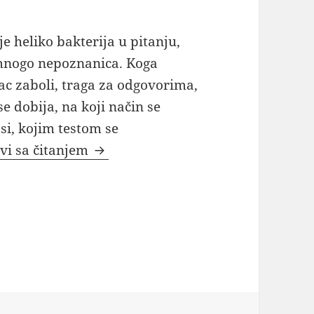
je heliko bakterija u pitanju,
nogo nepoznanica. Koga
ac zaboli, traga za odgovorima,
se dobija, na koji način se
si, kojim testom se
Heliko bakterija kako se dobija pren
vi sa čitanjem