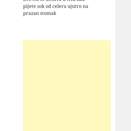
pijete sok od celera ujutro na
prazan stomak