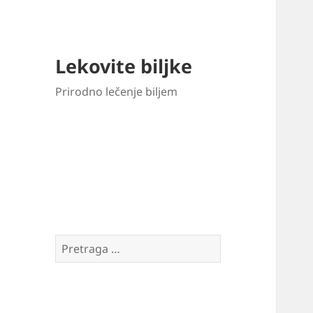
Lekovite biljke
Prirodno lečenje biljem
Pretraga
za: