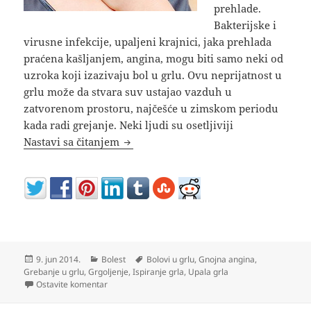
prehlade.
Bakterijske i
virusne infekcije, upaljeni krajnici, jaka prehlada
praćena kašljanjem, angina, mogu biti samo neki od
uzroka koji izazivaju bol u grlu. Ovu neprijatnost u
grlu može da stvara suv ustajao vazduh u
zatvorenom prostoru, najčešće u zimskom periodu
kada radi grejanje. Neki ljudi su osetljiviji
Bol u grlu pri gutanju
Nastavi sa čitanjem
Objavljeno
Kategorije
Oznake
9. jun 2014.
Bolest
Bolovi u grlu
,
Gnojna angina
,
Grebanje u grlu
,
Grgoljenje
,
Ispiranje grla
,
Upala grla
na Bol u grlu pri gutanju
Ostavite komentar