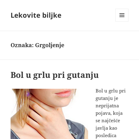
Lekovite biljke
IZBORNIK
I
VIDŽETI
Oznaka:
Grgoljenje
Bol u grlu pri gutanju
Bol u grlu pri
gutanju je
neprijatna
pojava, koja
se najčešće
javlja kao
posledica