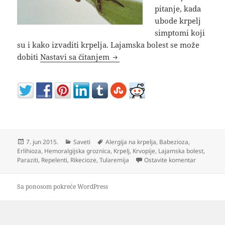
pitanje, kada
ubode krpelj
simptomi koji
su i kako izvaditi krpelja. Lajamska bolest se može
Kako izvaditi krpelja ujed sim
dobiti
Nastavi sa čitanjem
Objavljeno
Kategorije
Oznake
7. jun 2015.
Saveti
Alergija na krpelja
,
Babezioza
,
Erlihioza
,
Hemoralgijska groznica
,
Krpelj
,
Krvopije
,
Lajamska bolest
,
na Kako iz
Paraziti
,
Repelenti
,
Rikecioze
,
Tularemija
Ostavite komentar
Sa ponosom pokreće WordPress