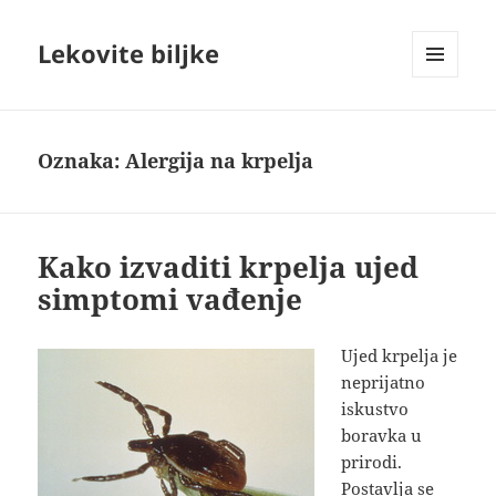
Lekovite biljke
IZBORNIK
I
VIDŽETI
Oznaka:
Alergija na krpelja
Kako izvaditi krpelja ujed
simptomi vađenje
Ujed krpelja je
neprijatno
iskustvo
boravka u
prirodi.
Postavlja se