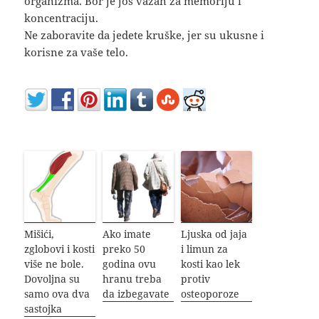
organizma. Bor je još važan za memoriju i
koncentraciju.
Ne zaboravite da jedete kruške, jer su ukusne i
korisne za vaše telo.
Mišići,
Ako imate
Ljuska od jaja
zglobovi i kosti
preko 50
i limun za
više ne bole.
godina ovu
kosti kao lek
Dovoljna su
hranu treba
protiv
samo ova dva
da izbegavate
osteoporoze
sastojka