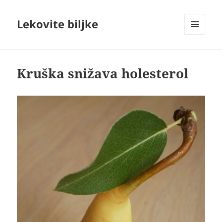
Lekovite biljke
IZBORNIK
I
VIDŽETI
Kruška snižava holesterol