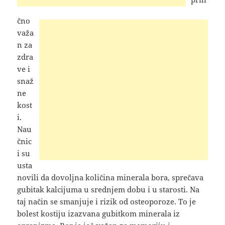
čno
važa
n za
zdra
ve i
snaž
ne
kost
i.
Nau
čnic
i su
usta
novili da dovoljna količina minerala bora, sprečava
gubitak kalcijuma u srednjem dobu i u starosti. Na
taj način se smanjuje i rizik od osteoporoze. To je
bolest kostiju izazvana gubitkom minerala iz