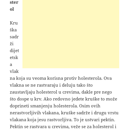
ster
ol
Kru
ška
sadr
ži
dijet
etsk
a
vlak
na koja su veoma korisna protiv holesterola. Ova
vlakna se ne rastvaraju i deluju tako što
zaustavljaju holesterol u crevima, dakle pre nego
što dospe u krv. Ako redovno jedete kruške to može
doprineti smanjenju holesterola. Osim ovih
nerastvorljivih vlakana, kruške sadrže i drugu vrstu
vlakana koja jesu rastvorljiva. To je ustvari pektin.
Pektin se rastvara u crevima, veže se za holesterol i