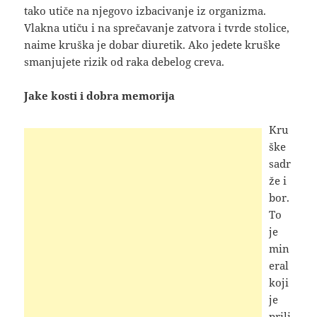
tako utiče na njegovo izbacivanje iz organizma.
Vlakna utiču i na sprečavanje zatvora i tvrde stolice,
naime kruška je dobar diuretik. Ako jedete kruške
smanjujete rizik od raka debelog creva.
Jake kosti i dobra memorija
Kru
ške
sadr
že i
bor.
To
je
min
eral
koji
je
prili