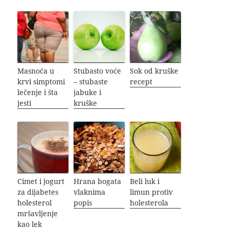
Masnoća u
Stubasto voće
Sok od kruške
krvi simptomi
– stubaste
recept
lečenje i šta
jabuke i
jesti
kruške
Cimet i jogurt
Hrana bogata
Beli luk i
za dijabetes
vlaknima
limun protiv
holesterol
popis
holesterola
mršavljenje
kao lek