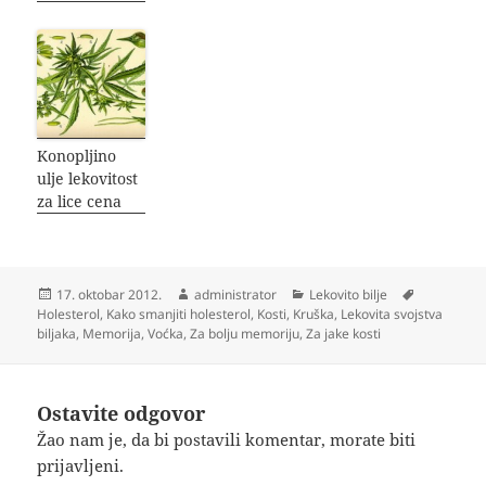
Konopljino
ulje lekovitost
za lice cena
Objavljeno
Autor
Kategorije
Oznake
17. oktobar 2012.
administrator
Lekovito bilje
Holesterol
,
Kako smanjiti holesterol
,
Kosti
,
Kruška
,
Lekovita svojstva
biljaka
,
Memorija
,
Voćka
,
Za bolju memoriju
,
Za jake kosti
Ostavite odgovor
Žao nam je, da bi postavili komentar, morate
biti
prijavljeni
.