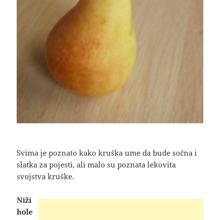
Svima je poznato kako kruška ume da bude sočna i
slatka za pojesti, ali malo su poznata lekovita
svojstva kruške.
Niži
hole