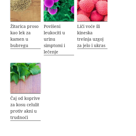
Žitarica proso
Povišeni
Liči voće ili
kao lek za
leukociti u
kineska
kamen u
urinu
trešnja uzgoj
bubregu
simptomi i
za jelo i ukras
lečenje
Čaj od koprive
za kosu celulit
protiv akni u
trudnoći