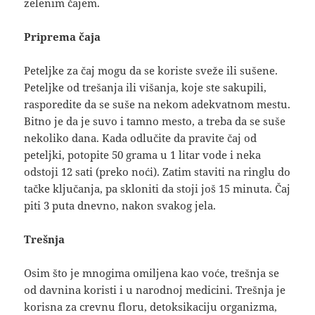
zelenim čajem.
Priprema čaja
Peteljke za čaj mogu da se koriste sveže ili sušene.
Peteljke od trešanja ili višanja, koje ste sakupili,
rasporedite da se suše na nekom adekvatnom mestu.
Bitno je da je suvo i tamno mesto, a treba da se suše
nekoliko dana. Kada odlučite da pravite čaj od
peteljki, potopite 50 grama u 1 litar vode i neka
odstoji 12 sati (preko noći). Zatim staviti na ringlu do
tačke ključanja, pa skloniti da stoji još 15 minuta. Čaj
piti 3 puta dnevno, nakon svakog jela.
Trešnja
Osim što je mnogima omiljena kao voće, trešnja se
od davnina koristi i u narodnoj medicini. Trešnja je
korisna za crevnu floru, detoksikaciju organizma,