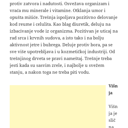
protiv zatvora i nadutosti. Osvežava organizam i
vraća mu minerale i vitamine. Otklanja umor i
opušta mišiće. Trešnja ispoljava pozitivno delovanje
kod reume i celulita. Kao blag diuretik, deluju na
izbacivanje vode iz organizma. Pozitivan je uticaj na
rad srca i krvnih sudova, a isto tako i na bolju
aktivnost jetre i bubrega. Deluje protiv bora, pa se
sve više upotrebljava i u kozmetičkoj industriji. Od
trešnjinog drveta se pravi nameštaj. Trešnje treba
jesti kada su sasvim zrele, i najbolje u svežem
stanju, a nakon toga ne treba piti vodu.
Višn
ja
Višn
ja je
slič
na,