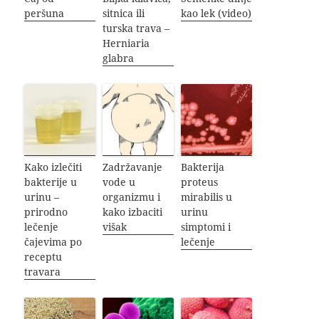
peršuna
sitnica ili
kao lek (video)
turska trava –
Herniaria
glabra
Kako izlečiti
Zadržavanje
Bakterija
bakterije u
vode u
proteus
urinu –
organizmu i
mirabilis u
prirodno
kako izbaciti
urinu
lečenje
višak
simptomi i
čajevima po
lečenje
receptu
travara