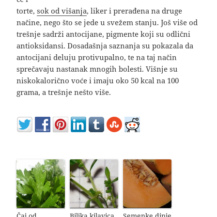
torte,
sok od višanja
, liker i prerađena na druge
načine, nego što se jede u svežem stanju. Još više od
trešnje sadrži antocijane, pigmente koji su odlični
antioksidansi. Dosadašnja saznanja su pokazala da
antocijani deluju protivupalno, te na taj način
sprečavaju nastanak mnogih bolesti. Višnje su
niskokalorično voće i imaju oko 50 kcal na 100
grama, a trešnje nešto više.
Čaj od
Biljka kilavica,
Semenke dinje