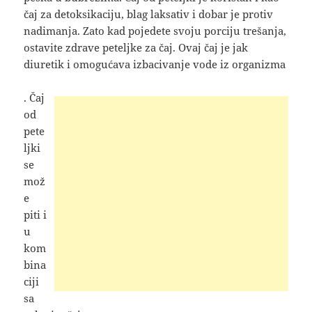
čaj za detoksikaciju, blag laksativ i dobar je protiv
nadimanja. Zato kad pojedete svoju porciju trešanja,
ostavite zdrave peteljke za čaj. Ovaj čaj je jak
diuretik i omogućava izbacivanje vode iz organizma
. Čaj
od
pete
ljki
se
mož
e
piti i
u
kom
bina
ciji
sa