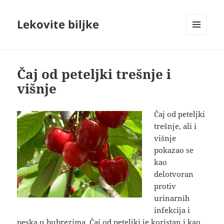
Lekovite biljke
IZBORNIK
I
VIDŽETI
Čaj od peteljki trešnje i
višnje
Čaj od peteljki
trešnje, ali i
višnje
pokazao se
kao
delotvoran
protiv
urinarnih
infekcija i
peska u bubrezima. Čaj od peteljki je koristan i kao