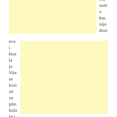
nešt
o
kas
nije
dozr
eva
i
kise
la
je.
Više
se
kori
sti
za
pite,
kola
če i