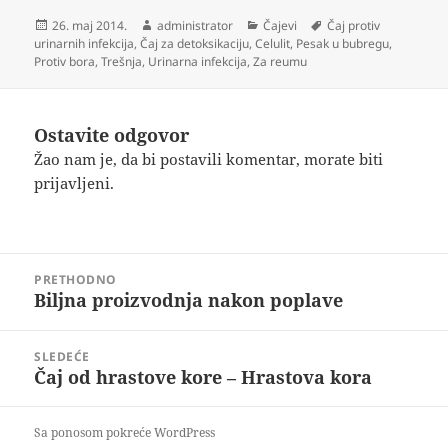
Objavljeno
Autor
Kategorije
Oznake
26. maj 2014.
administrator
Čajevi
Čaj protiv
urinarnih infekcija
,
Čaj za detoksikaciju
,
Celulit
,
Pesak u bubregu
,
Protiv bora
,
Trešnja
,
Urinarna infekcija
,
Za reumu
Ostavite odgovor
Žao nam je, da bi postavili komentar, morate
biti
prijavljeni
.
Kretanje
PRETHODNO
članka
Biljna proizvodnja nakon poplave
Prethodni
članak:
SLEDEĆE
Čaj od hrastove kore – Hrastova kora
Sledeći
članak:
Sa ponosom pokreće WordPress